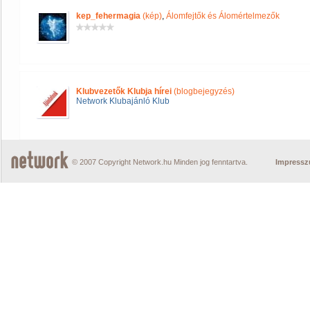
kep_fehermagia
(kép)
,
Álomfejtők és Álomértelmezők
Klubvezetők Klubja hírei
(blogbejegyzés)
Network Klubajánló Klub
© 2007 Copyright Network.hu Minden jog fenntartva.
Impress