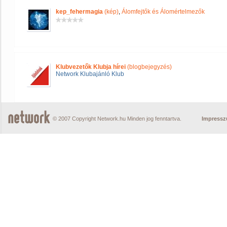
kep_fehermagia
(kép)
,
Álomfejtők és Álomértelmezők
Klubvezetők Klubja hírei
(blogbejegyzés)
Network Klubajánló Klub
© 2007 Copyright Network.hu Minden jog fenntartva.
Impress