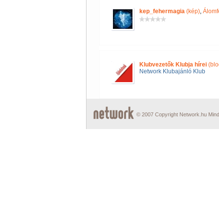
kep_fehermagia
(kép)
,
Álomf
Klubvezetők Klubja hírei
(blo
Network Klubajánló Klub
© 2007 Copyright Network.hu Minde