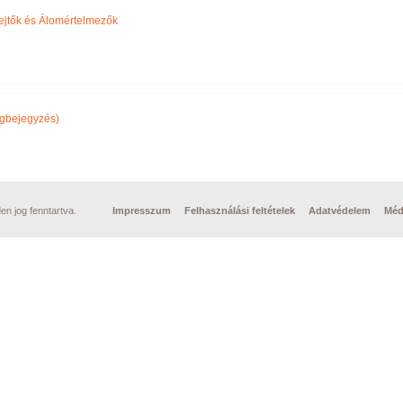
ejtők és Álomértelmezők
gbejegyzés)
n jog fenntartva.
Impresszum
Felhasználási feltételek
Adatvédelem
Méd