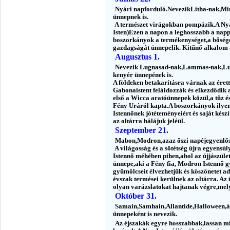
Nyári napforduló.NevezikLitha-nak,Mi
ünnepnek is.
A természet virágokban pompázik.A Nyár
Isten)Ezen a napon a leghosszabb a nappa
boszorkányok a termékenységet,a bőséget,
gazdagságát ünnepelik. Kitűnő alkalom 
Augusztus 1.
Nevezik Lugnasad-nak,Lammas-nak,Lun
kenyér ünnepének is.
A földeken betakarításra várnak az éret
Gabonaistent feláldozzák és elkezdődik 
első a Wicca aratóünnepek közül,a tűz és
Fény Uráról kapta.A boszorkányok ilye
Istennőnek jótéteményeiért és saját kés
az oltárra hálájuk jeléül.
Szeptember 21.
Mabon,Modron,azaz őszi napéjegyenlős
A világosság és a sötétség újra egyensúl
Istennő méhében pihen,ahol az újjászüle
ünnepe,aki a Fény fia, Modron Istennő
gyümölcseit élvezhetjük és köszönetet ad
évszak termései kerülnek az oltárra. Az 
olyan varázslatokat hajtanak végre,mely
Október 31.
Samain,Samhain,Allantide,Halloween,á
ünnepeként is nevezik.
Az éjszakák egyre hosszabbak,lassan mind