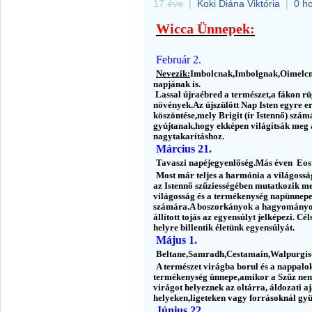
17 éve
|
Koki Diána Viktória
|
0 h
Wicca Ünnepek:
Február 2.
Nevezik:
Imbolcnak,Imbolgnak,Oimelcn
napjának is.
Lassal újraébred a természet,a fákon rü
növények.Az újszülött Nap Isten egyre e
köszöntése,mely Brigit (ír Istennő) szá
gyújtanak,hogy ekképen világítsák meg a t
nagytakarításhoz.
Március 21.
Tavaszi napéjegyenlőség.Más éven Eos
Most már teljes a harmónia a világosság
az Istennő szűziességében mutatkozik me
világosság és a termékenység napünnepe.
számára.A boszorkányok a hagyományokn
állított tojás az egyensúlyt jelképezi. C
helyre billentik életünk egyensúlyát.
Május 1.
Beltane,Samradh,Cestamain,Walpurgis-
A természet virágba borul és a nappalo
termékenység ünnepe,amikor a Szűz nemi
virágot helyeznek az oltárra, áldozati 
helyeken,ligeteken vagy forrásoknál gy
Június 22.