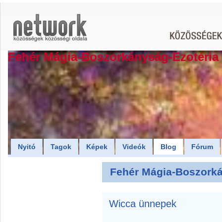
Fehér Mágia-Boszorkányság-Ezotéria
Nyitó
Tagok
Képek
Videók
Blog
Fórum
Fehér Mágia-Boszorká
Wicca ünnepek