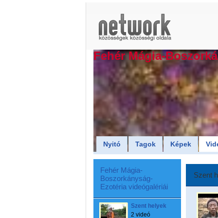
Fehér Mágia-Boszorká
Nyitó
Tagok
Képek
Vid
Fehér Mágia-
Szent h
Boszorkányság-
Ezotéria videógalériái
Szent helyek
2 videó