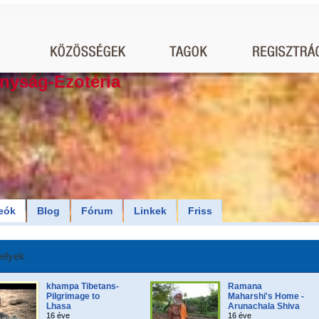
nyság-Ezotéria
eók
Blog
Fórum
Linkek
Friss
elyek
khampa Tibetans-
Ramana
Pilgrimage to
Maharshi's Home -
Lhasa
Arunachala Shiva
16 éve
16 éve