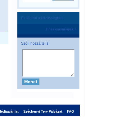
Ez történt a közösségben:
Friss események »
Szólj hozzá te is!
édiaajánlat
Széchenyi Terv Pályázat
FAQ