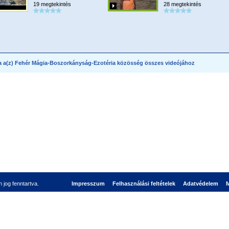
19 megtekintés
28 megtekintés
a a(z) Fehér Mágia-Boszorkányság-Ezotéria közösség összes videójához
jog fenntartva.
Impresszum
Felhasználási feltételek
Adatvédelem
M