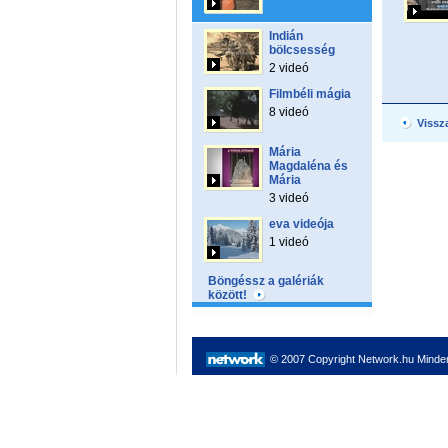
Indián
bölcsesség
2 videó
Filmbéli mágia
8 videó
Vissz
Mária
Magdaléna és
Mária
3 videó
eva videója
1 videó
Böngéssz a galériák
között!
© 2007 Copyright Network.hu Minden 