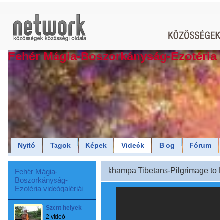
Fehér Mágia-Boszorkányság-Ezotéria
Nyitó
Tagok
Képek
Videók
Blog
Fórum
khampa Tibetans-Pilgrimage to
Fehér Mágia-
Boszorkányság-
Ezotéria videógalériái
Szent helyek
2 videó