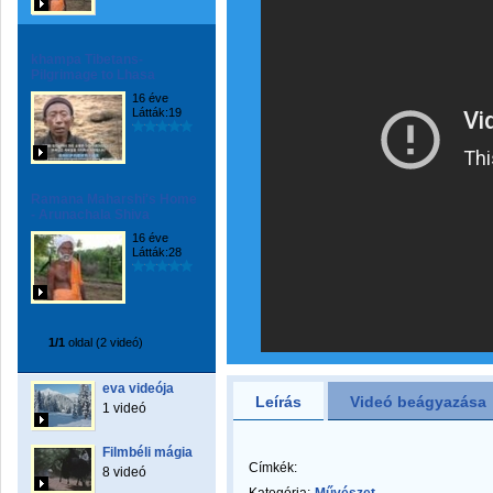
khampa Tibetans-
Pilgrimage to Lhasa
16 éve
Látták:19
Ramana Maharshi's Home
- Arunachala Shiva
16 éve
Látták:28
1/1
oldal (2 videó)
eva videója
Leírás
Videó beágyazása
1 videó
Filmbéli mágia
Címkék:
8 videó