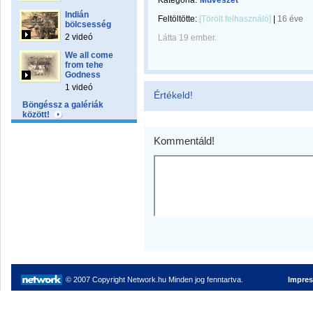
Kategória:
Művészet
Indián
Feltöltötte:
[Törölt felhasználó]
|
16 éve
bölcsesség
2 videó
Látta 19 ember.
We all come
from tehe
Godness
1 videó
Értékeld!
Böngéssz a galériák
között!
Kommentáld!
© 2007 Copyright Network.hu Minden jog fenntartva.
Impre